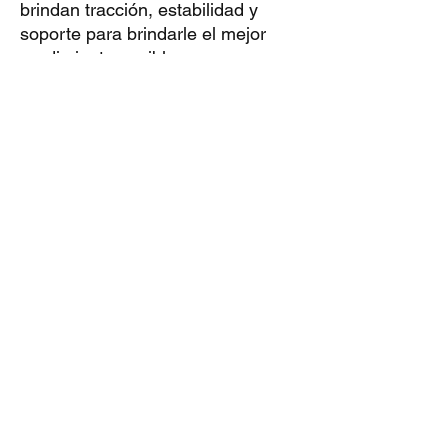
brindan tracción, estabilidad y
soporte para brindarle el mejor
rendimiento posible para superar
cualquier actividad y carrera de
alta intensidad. La tecnología
antideslizante de Hysoxs mantiene
los calcetines en el zapato, junto
con la amortiguación para evitar
lesiones, lo que te ayuda a tener
una ventaja sobre tu competencia.
INFORMACIÓN DEL PRODUCTO
Tamaño: talla única
Adecuado para UE 36,5-45
Talla del Reino Unido 4-11
Talla estadounidense 6,5-12
Adecuado para pies de 22-27 cm de
longitud